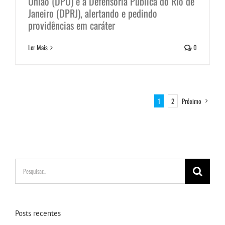
União (DPU) e a Defensoria Pública do Rio de
Janeiro (DPRJ), alertando e pedindo
providências em caráter
Ler Mais
0
1
2
Próximo
Buscar
resultados
para:
Posts recentes