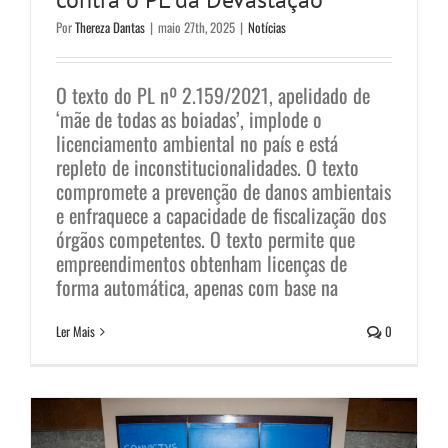
Por
Thereza Dantas
|
maio 27th, 2025
|
Notícias
O texto do PL nº 2.159/2021, apelidado de
‘mãe de todas as boiadas’, implode o
licenciamento ambiental no país e está
repleto de inconstitucionalidades. O texto
compromete a prevenção de danos ambientais
e enfraquece a capacidade de fiscalização dos
Rumo a 5ª Conferência Nacional
órgãos competentes. O texto permite que
do Meio ambiente – Emergência
empreendimentos obtenham licenças de
forma automática, apenas com base na
Climática: o desafio da
Ler Mais
0
transformação ecológica
Notícias