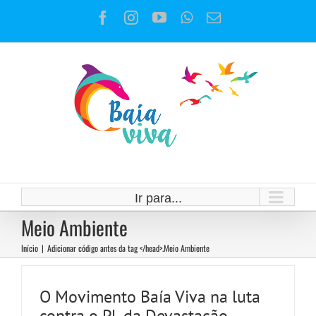
Ir
Facebook
Instagram
YouTube
WhatsApp
E-
para
mail
o
conteúdo
Ir para...
Meio Ambiente
Início
|
Adicionar código antes da tag </head>.
Meio Ambiente
O Movimento Baía Viva na luta
contra o PL da Devastação