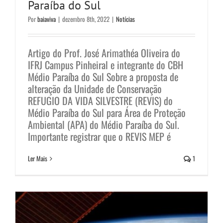
Paraíba do Sul
Por
baiaviva
|
dezembro 8th, 2022
|
Notícias
Dia Mundial da Terra e a gestão
ambiental na cidade do Rio de
Artigo do Prof. José Arimathéa Oliveira do
IFRJ Campus Pinheiral e integrante do CBH
Janeiro
Médio Paraíba do Sul Sobre a proposta de
alteração da Unidade de Conservação
Notícias
REFUGIO DA VIDA SILVESTRE (REVIS) do
Médio Paraíba do Sul para Área de Proteção
Ambiental (APA) do Médio Paraíba do Sul.
Importante registrar que o REVIS MEP é
Ler Mais
1