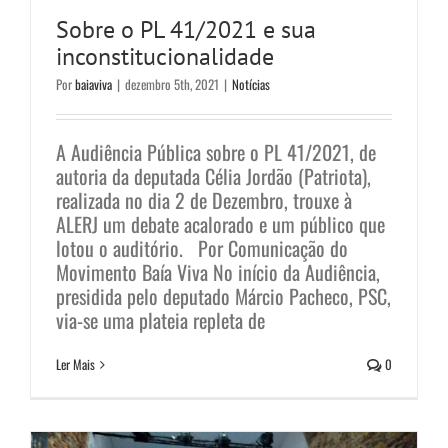
Sobre o PL 41/2021 e sua
inconstitucionalidade
Por
baiaviva
|
dezembro 5th, 2021
|
Notícias
A Audiência Pública sobre o PL 41/2021, de
autoria da deputada Célia Jordão (Patriota),
realizada no dia 2 de Dezembro, trouxe à
ALERJ um debate acalorado e um público que
lotou o auditório. Por Comunicação do
Movimento Baía Viva No início da Audiência,
O acolhimento do Movimento Baía
presidida pelo deputado Márcio Pacheco, PSC,
Viva
via-se uma plateia repleta de
Notícias
Ler Mais
0