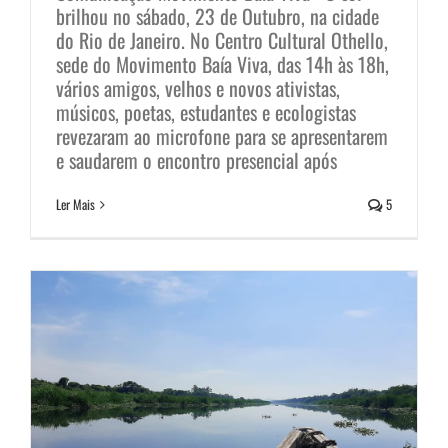
brilhou no sábado, 23 de Outubro, na cidade
do Rio de Janeiro. No Centro Cultural Othello,
sede do Movimento Baía Viva, das 14h às 18h,
vários amigos, velhos e novos ativistas,
O sacrifício ambiental e a pesca
músicos, poetas, estudantes e ecologistas
revezaram ao microfone para se apresentarem
artesanal nas Baías do Rio de
e saudarem o encontro presencial após
Janeiro
Ler Mais
5
Notícias