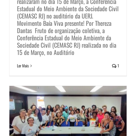
realizaram no dia 15 de Março, a Conferência
Estadual do Meio Ambiente da Sociedade Civil
(CEMASC RJ) no auditório da UERJ.
Movimento Baía Viva presente! Por Thereza
Dantas Fruto de organização coletiva, a
Mulheres do Movimento Baía Viva
Conferência Estadual do Meio Ambiente da
Sociedade Civil (CEMASC RJ) realizada no dia
presentes na Conferência Livre
15 de Março, no Auditório
sobre Emergência Climática,
Ler Mais
1
Mulheres e Águas
Notícias