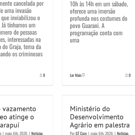
mente cancelada por
10h às 14h em um sábado,
de uma invasão
oferece uma imersão
, que inviabilizou o
profunda nos costumes do
. Já tínhamos um
povo Guarani. A
mero de pessoas
programação conta com
es, interessadas na
uma
a do Graja, tema da
uando os criminosos
0
Ler Mais
0
 vazamento de
Ministério do
o atinge o Rio
Desenvolvimento
 vazamento
Ministério do
Sarapuí
Agrário em palestra
eo atinge o
Desenvolvimento
Notícias
Notícias
Sem categoria
Sarapuí
Agrário em palestra
m
|
maio 6th, 2026
|
Notícias
Por
GT Com
|
maio 6th, 2026
|
Notícias
,