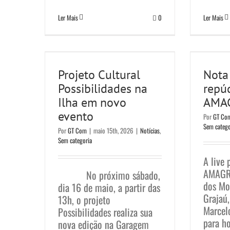
Ler Mais
0
Ler Mais
Projeto Cultural
Not
Possibilidades na Ilha
repú
Projeto Cultural
Nota 
em novo evento
N
Possibilidades na
repú
Notícias
Sem categoria
Ilha em novo
AMA
evento
Por
GT Co
Sem catego
Por
GT Com
|
maio 15th, 2026
|
Notícias
,
Sem categoria
A live
AMAGRA
No próximo sábado,
dos Mo
dia 16 de maio, a partir das
Grajaú
13h, o projeto
Marcel
Possibilidades realiza sua
para ho
nova edição na Garagem