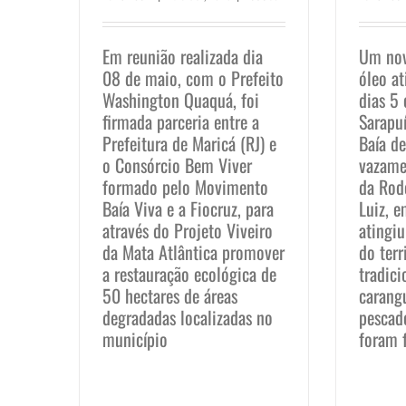
Em reunião realizada dia
Um nov
08 de maio, com o Prefeito
óleo at
Washington Quaquá, foi
dias 5
firmada parceria entre a
Sarapu
Prefeitura de Maricá (RJ) e
Baía d
o Consórcio Bem Viver
vazame
formado pelo Movimento
da Rod
Baía Viva e a Fiocruz, para
Luiz, 
através do Projeto Viveiro
atingiu
da Mata Atlântica promover
do terr
a restauração ecológica de
tradici
50 hectares de áreas
carangu
degradadas localizadas no
pescad
município
foram f