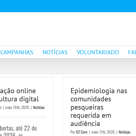
CAMPANHAS
NOTÍCIAS
VOLUNTARIADO
FA
Epidemiologia nas
ação online em
comunidades
ultura digital
pesqueiras requerida
ação online
Epidemiologia nas
Notícias
ltura digital
comunidades
em audiência
pesqueiras
m
|
maio 19th, 2026
|
Notícias
Notícias
requerida em
audiência
bertas, até 22 de
Por
GT Com
|
maio 17th, 2026
|
Notícias
e 2026, as