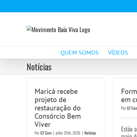
Ir
para
o
conteúdo
QUEM SOMOS
VÍDEOS
Notícias
Maricá recebe projeto
Form
de restauração do
c
Maricá recebe
Form
Consórcio Bem Viver
projeto de
em cu
Notícias
restauração do
Por
GT Co
Consórcio Bem
Viver
Estão a
Por
GT Com
|
julho 29th, 2026
|
Notícias
maio d