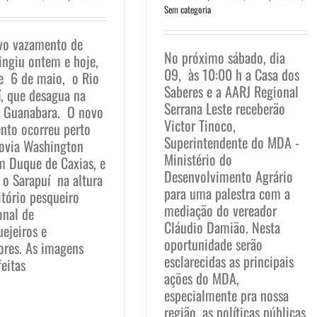
Sem categoria
o vazamento de
No próximo sábado, dia
ingiu ontem e hoje,
09, às 10:00 h a Casa dos
 e 6 de maio, o Rio
Saberes e a AARJ Regional
í, que desagua na
Serrana Leste receberão
e Guanabara. O novo
Victor Tinoco,
nto ocorreu perto
Superintendente do MDA -
ovia Washington
Ministério do
em Duque de Caxias, e
Desenvolvimento Agrário
 o Sarapuí na altura
para uma palestra com a
itório pesqueiro
mediação do vereador
onal de
Cláudio Damião. Nesta
ejeiros e
oportunidade serão
ores. As imagens
esclarecidas as principais
eitas
ações do MDA,
especialmente pra nossa
região, as políticas públicas