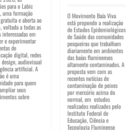
ões para o Labic
s, uma formação
O Movimento Baía Viva
 gratuita e aberta ao
está propondo a realização
, voltada a todas as
de Estudos Epidemiológicos
s interessadas em
de Saúde das comunidades
er e experimentar
pesqueiras que trabalham
entas de
diariamente em ambientes
cação digital, redes
das baías fluminenses
, design, audiovisual
altamente contaminados. A
igência artificial. A
proposta vem com as
ão é uma
recentes notícias de
nidade para quem
contaminação de peixes
ampliar seus
por mercúrio acima do
imentos sobre
normal, em estudos
realizados realizados pelo
Instituto Federal de
Educação, Ciência e
Tecnologia Fluminense