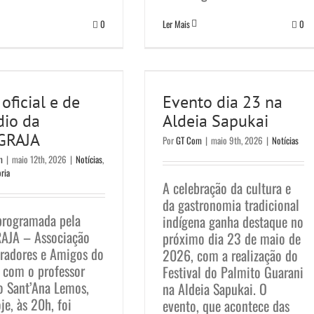
0
Ler Mais
0
a oficial e de
Evento dia 23 na
dio da AMAGRAJA
Aldeia Sapukai
oficial e de
Evento dia 23 na
otícias
Sem categoria
Notícias
dio da
Aldeia Sapukai
GRAJA
Por
GT Com
|
maio 9th, 2026
|
Notícias
m
|
maio 12th, 2026
|
Notícias
,
ria
A celebração da cultura e
da gastronomia tradicional
 programada pela
indígena ganha destaque no
JA – Associação
próximo dia 23 de maio de
radores e Amigos do
2026, com a realização do
, com o professor
Festival do Palmito Guarani
o Sant’Ana Lemos,
na Aldeia Sapukai. O
je, às 20h, foi
evento, que acontece das