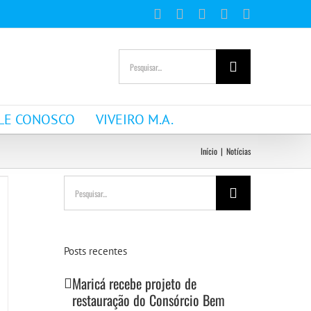
Facebook
Instagram
YouTube
WhatsApp
E-
mail
Buscar
resultados
para:
LE CONOSCO
VIVEIRO M.A.
Início
|
Notícias
Buscar
resultados
para:
Posts recentes
Maricá recebe projeto de
restauração do Consórcio Bem