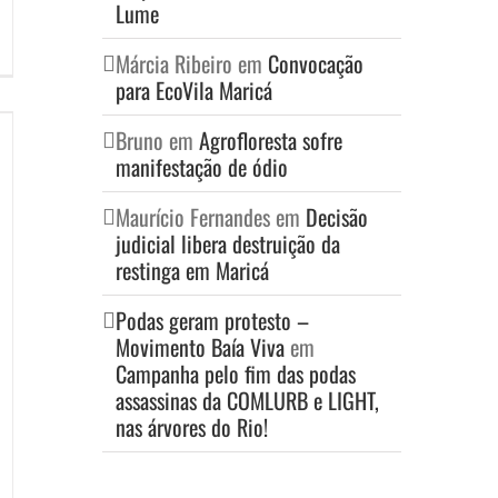
Lume
Márcia Ribeiro
em
Convocação
para EcoVila Maricá
Bruno
em
Agrofloresta sofre
manifestação de ódio
Maurício Fernandes
em
Decisão
judicial libera destruição da
restinga em Maricá
Podas geram protesto –
Movimento Baía Viva
em
Campanha pelo fim das podas
assassinas da COMLURB e LIGHT,
nas árvores do Rio!