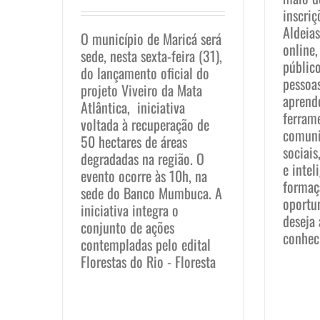
inscriç
Aldeia
O município de Maricá será
online,
sede, nesta sexta-feira (31),
público
do lançamento oficial do
pessoa
projeto Viveiro da Mata
aprend
Atlântica, iniciativa
ferram
voltada à recuperação de
comuni
50 hectares de áreas
sociais
degradadas na região. O
e intel
evento ocorre às 10h, na
formaç
sede do Banco Mumbuca. A
oportu
iniciativa integra o
deseja 
conjunto de ações
conhec
contempladas pelo edital
Florestas do Rio - Floresta