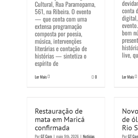
devida
Cultural, Rua Paramopama,
conta 
561, na Ribeira. O evento
digital
— que conta com uma
evento
extensa programação
bom nú
composta por poesia,
present
música, intervenções
históri
literárias e contação de
live, q
histórias — sintetiza o
espírito de
Ler Mais
0
Ler Mais
Restauração de mata
Novo
em Maricá
óle
Restauração de
Novo
confirmada
mata em Maricá
de ól
Notícias
confirmada
Rio 
Por
GT Com
|
maio 9th, 2026
|
Notícias
Por
GT Co