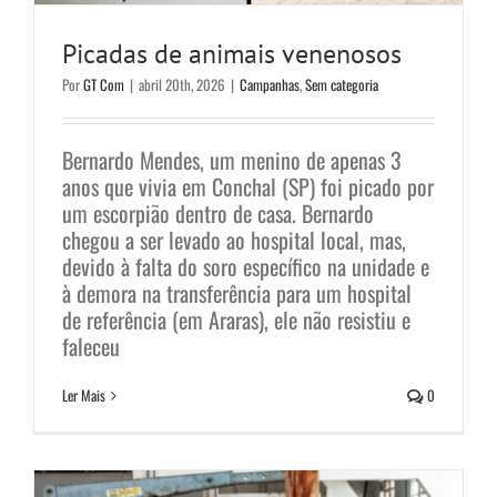
Picadas de animais venenosos
Por
GT Com
|
abril 20th, 2026
|
Campanhas
,
Sem categoria
Bernardo Mendes, um menino de apenas 3
anos que vivia em Conchal (SP) foi picado por
um escorpião dentro de casa. Bernardo
chegou a ser levado ao hospital local, mas,
devido à falta do soro específico na unidade e
à demora na transferência para um hospital
de referência (em Araras), ele não resistiu e
faleceu
Centro de Formação Economia do
Ler Mais
0
Mar começa na sexta
Notícias
Sem categoria