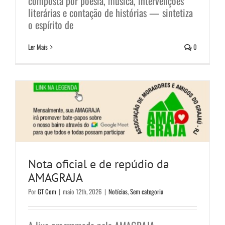
composta por poesia, música, intervenções
literárias e contação de histórias — sintetiza
o espírito de
Nota oficial e de repúdio da
Ler Mais
0
AMAGRAJA
Notícias
Sem categoria
Nota oficial e de repúdio da
AMAGRAJA
Por
GT Com
|
maio 12th, 2026
|
Notícias
,
Sem categoria