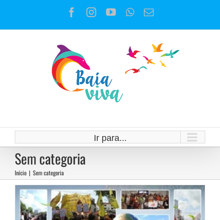
Ir
Facebook
Instagram
YouTube
WhatsApp
E-
para
mail
o
conteúdo
Ir para...
Ato público ambiental
Sem categoria
Campanhas
Sem categoria
Início
|
Sem categoria