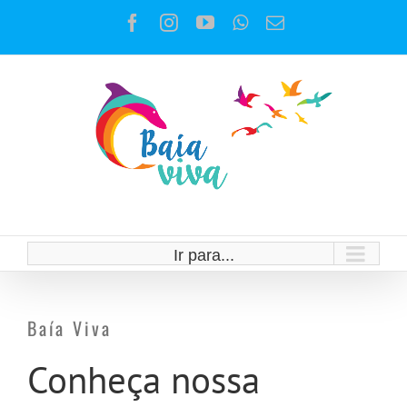
Ir
Facebook
Instagram
YouTube
WhatsApp
E-
para
mail
o
conteúdo
Ir para...
Baía Viva
Conheça nossa