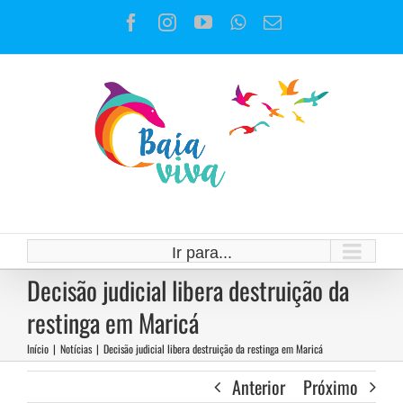
Ir
Facebook
Instagram
YouTube
WhatsApp
E-
para
mail
o
conteúdo
Ir para...
Decisão judicial libera destruição da
restinga em Maricá
Início
|
Notícias
|
Decisão judicial libera destruição da restinga em Maricá
Anterior
Próximo