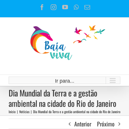
Ir
Facebook
Instagram
YouTube
WhatsApp
E-
para
mail
o
conteúdo
Ir para...
Dia Mundial da Terra e a gestão
ambiental na cidade do Rio de Janeiro
Início
|
Notícias
|
Dia Mundial da Terra e a gestão ambiental na cidade do Rio de Janeiro
Anterior
Próximo