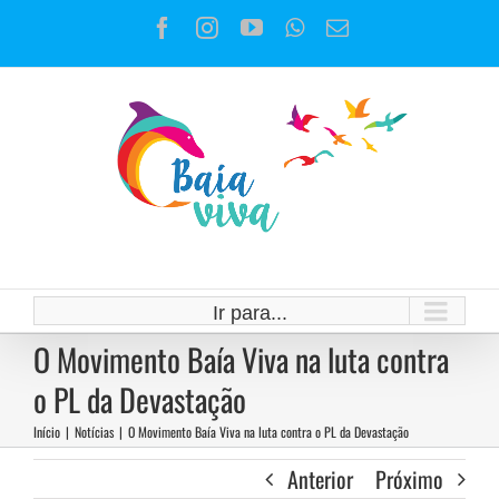
Ir
Facebook
Instagram
YouTube
WhatsApp
E-
para
mail
o
conteúdo
Ir para...
O Movimento Baía Viva na luta contra
o PL da Devastação
Início
|
Notícias
|
O Movimento Baía Viva na luta contra o PL da Devastação
Anterior
Próximo