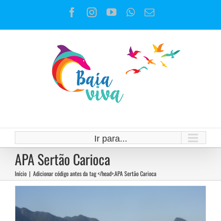
Ir
Facebook
Instagram
YouTube
WhatsApp
E-
para
mail
o
conteúdo
O fogo que “legaliza” a
especulação imobiliária na Zona
Oeste
Ir para...
APA Sertão Carioca
Notícias
Início
|
Adicionar código antes da tag </head>.
APA Sertão Carioca