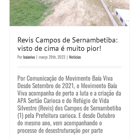
Revis Campos de Sernambetiba:
visto de cima é muito pior!
Por
baiaviva
|
março 29th, 2023
|
Notícias
Por Comunicação do Movimento Baía Viva
Desde Setembro de 2021, o Movimento Baía
Viva acompanha de perto a luta e a criação da
APA Sertão Carioca e do Refúgio de Vida
Silvestre (Revis) dos Campos de Sernambetiba
Unidades de Conservação das
(1) pela Prefeitura carioca. E desde Outubro
do mesmo ano, vem acompanhando o
Vargens são modificadas para
processo de desestruturação por parte
atender ao mercado imobiliário