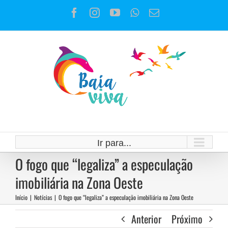
Ir
Facebook
Instagram
YouTube
WhatsApp
E-
para
mail
o
conteúdo
Ir para...
O fogo que “legaliza” a especulação
imobiliária na Zona Oeste
Início
|
Notícias
|
O fogo que “legaliza” a especulação imobiliária na Zona Oeste
Anterior
Próximo