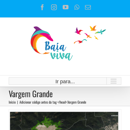
Ir
Facebook
Instagram
YouTube
WhatsApp
E-
para
mail
o
conteúdo
Unidades de Conservação das
Vargens são modificadas para
Ir para...
atender ao mercado imobiliário
Vargem Grande
Notícias
Início
|
Adicionar código antes da tag </head>.
Vargem Grande