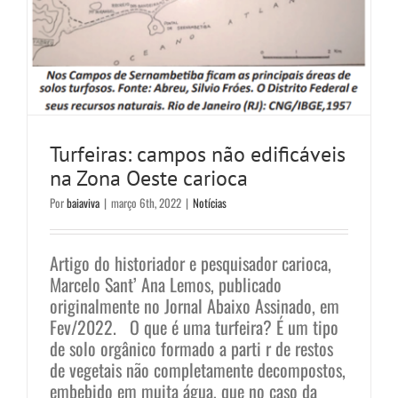
Turfeiras: campos não edificáveis
na Zona Oeste carioca
Por
baiaviva
|
março 6th, 2022
|
Notícias
Artigo do historiador e pesquisador carioca,
Marcelo Sant’ Ana Lemos, publicado
originalmente no Jornal Abaixo Assinado, em
Fev/2022. O que é uma turfeira? É um tipo
de solo orgânico formado a parti r de restos
Luta pelas Unidades de
de vegetais não completamente decompostos,
embebido em muita água, que no caso da
Conservação na região das