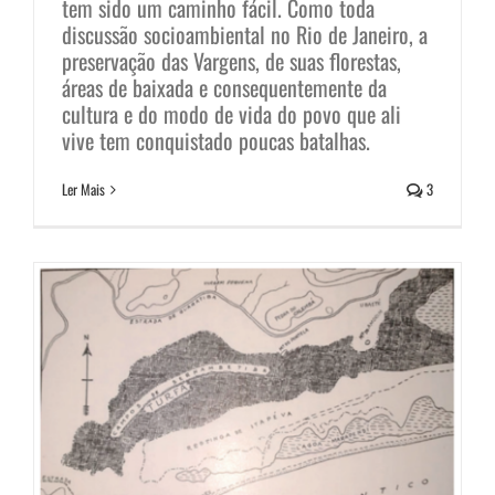
tem sido um caminho fácil. Como toda
discussão socioambiental no Rio de Janeiro, a
preservação das Vargens, de suas florestas,
Turfeiras: campos não edificáveis
áreas de baixada e consequentemente da
na Zona Oeste carioca
cultura e do modo de vida do povo que ali
vive tem conquistado poucas batalhas.
Notícias
Ler Mais
3