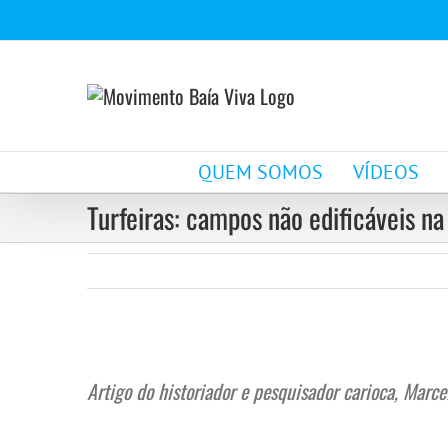
Ir
para
o
conteúdo
QUEM SOMOS
VÍDEOS
Turfeiras: campos não edificáveis n
View
Larger
Artigo do historiador e pesquisador carioca, Mar
Image