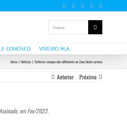
Facebook
Instagram
YouTube
WhatsApp
E-
mail
Buscar
resultados
para:
LE CONOSCO
VIVEIRO M.A.
Início
|
Notícias
|
Turfeiras: campos não edificáveis na Zona Oeste carioca
Anterior
Próximo
o Assinado, em Fev/2022.