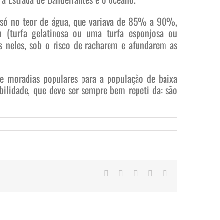
ão só no teor de água, que variava de 85% a 90%,
 (turfa gelatinosa ou uma turfa esponjosa ou
s neles, sob o risco de racharem e afundarem as
 de moradias populares para a população de baixa
bilidade, que deve ser sempre bem repeti da: são
Facebook
Twitter
LinkedIn
WhatsApp
E-
mail