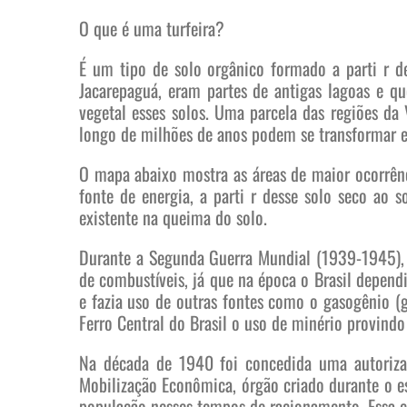
O que é uma turfeira?
É um tipo de solo orgânico formado a parti r 
Jacarepaguá, eram partes de antigas lagoas e q
vegetal esses solos. Uma parcela das regiões da
longo de milhões de anos podem se transformar e
O mapa abaixo mostra as áreas de maior ocorrênc
fonte de energia, a parti r desse solo seco ao
existente na queima do solo.
Durante a Segunda Guerra Mundial (1939-1945), 
de combustíveis, já que na época o Brasil depend
e fazia uso de outras fontes como o gasogênio (g
Ferro Central do Brasil o uso de minério provindo
Na década de 1940 foi concedida uma autorizaç
Mobilização Econômica, órgão criado durante o es
população nesses tempos de racionamento. Essa co