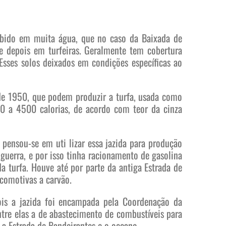
ebido em muita água, que no caso da Baixada de
e depois em turfeiras. Geralmente tem cobertura
Esses solos deixados em condições específicas ao
 de 1950, que podem produzir a turfa, usada como
00 a 4500 calorias, de acordo com teor da cinza
ensou-se em uti lizar essa jazida para produção
guerra, e por isso tinha racionamento de gasolina
a turfa. Houve até por parte da antiga Estrada de
ocomotivas a carvão.
ois a jazida foi encampada pela Coordenação da
ntre elas a de abastecimento de combustíveis para
a Estrada de Bandeirantes e o oceano.