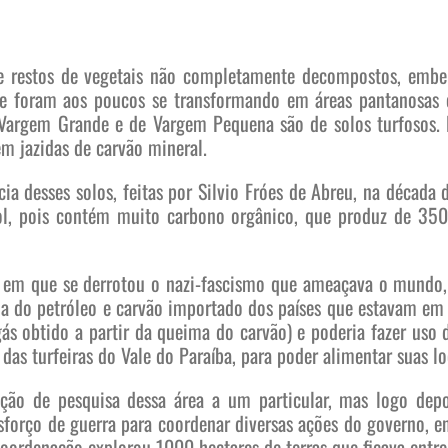
de restos de vegetais não completamente decompostos, emb
ue foram aos poucos se transformando em áreas pantanosas 
 Vargem Grande e de Vargem Pequena são de solos turfosos. 
m jazidas de carvão mineral.
ia desses solos, feitas por Silvio Fróes de Abreu, na década
 sol, pois contém muito carbono orgânico, que produz de 35
em que se derrotou o nazi-fascismo que ameaçava o mundo, p
ia do petróleo e carvão importado dos países que estavam em 
ás obtido a partir da queima do carvão) e poderia fazer uso d
 das turfeiras do Vale do Paraíba, para poder alimentar suas l
ão de pesquisa dessa área a um particular, mas logo dep
forço de guerra para coordenar diversas ações do governo, e
ordenação explorou 1000 hectares de terras que ficava entre 