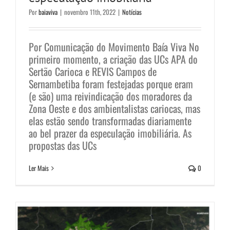
Por
baiaviva
|
novembro 11th, 2022
|
Notícias
Por Comunicação do Movimento Baía Viva No
primeiro momento, a criação das UCs APA do
Sertão Carioca e REVIS Campos de
Sernambetiba foram festejadas porque eram
(e são) uma reivindicação dos moradores da
Zona Oeste e dos ambientalistas cariocas, mas
Unidades de Conservação das
elas estão sendo transformadas diariamente
ao bel prazer da especulação imobiliária. As
Vargens são modificadas para
propostas das UCs
atender ao mercado imobiliário
Ler Mais
0
Notícias