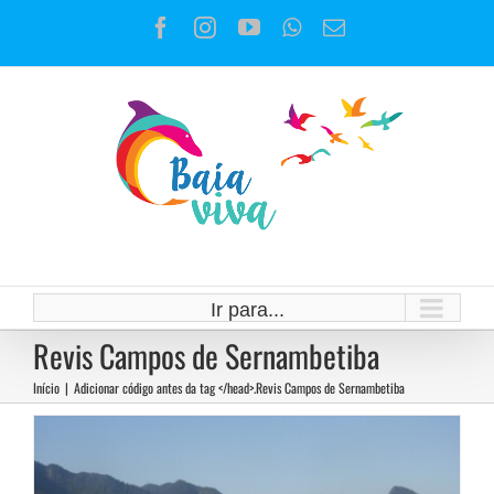
Ir
Facebook
Instagram
YouTube
WhatsApp
E-
para
mail
o
conteúdo
O fogo que “legaliza” a
especulação imobiliária na Zona
Oeste
Ir para...
Revis Campos de Sernambetiba
Notícias
Início
|
Adicionar código antes da tag </head>.
Revis Campos de Sernambetiba