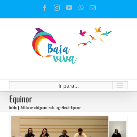
Ir
Facebook
Instagram
YouTube
WhatsApp
E-
para
mail
o
conteúdo
Quais as consequências do Projeto
Raia para a população norte
Ir para...
Equinor
fluminense?
Início
|
Adicionar código antes da tag </head>.
Equinor
Notícias