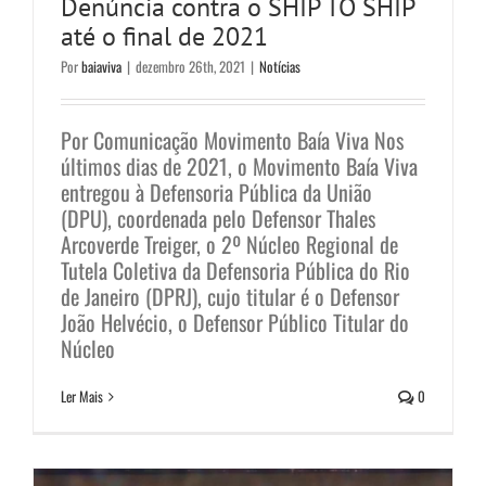
Denúncia contra o SHIP TO SHIP
até o final de 2021
Por
baiaviva
|
dezembro 26th, 2021
|
Notícias
Por Comunicação Movimento Baía Viva Nos
últimos dias de 2021, o Movimento Baía Viva
entregou à Defensoria Pública da União
(DPU), coordenada pelo Defensor Thales
Arcoverde Treiger, o 2º Núcleo Regional de
Defensoria Pública dá prazo de
Tutela Coletiva da Defensoria Pública do Rio
de Janeiro (DPRJ), cujo titular é o Defensor
cinco dias para INEA responder
João Helvécio, o Defensor Público Titular do
sobre fraudes em licenciamentos
Núcleo
ambientais
Ler Mais
0
Notícias