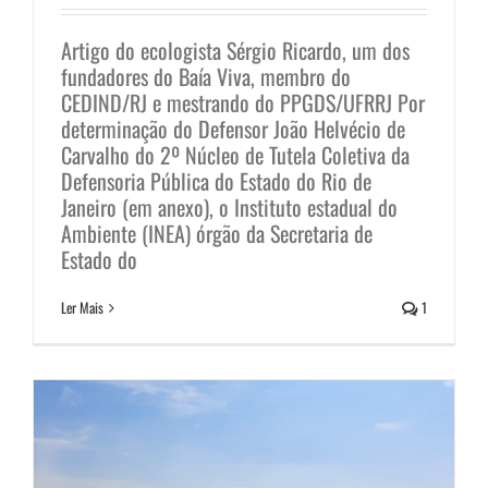
Artigo do ecologista Sérgio Ricardo, um dos
fundadores do Baía Viva, membro do
CEDIND/RJ e mestrando do PPGDS/UFRRJ Por
determinação do Defensor João Helvécio de
Carvalho do 2º Núcleo de Tutela Coletiva da
Defensoria Pública do Estado do Rio de
O sacrifício ambiental e a pesca
Janeiro (em anexo), o Instituto estadual do
Ambiente (INEA) órgão da Secretaria de
artesanal nas Baías do Rio de
Estado do
Janeiro
Ler Mais
1
Notícias