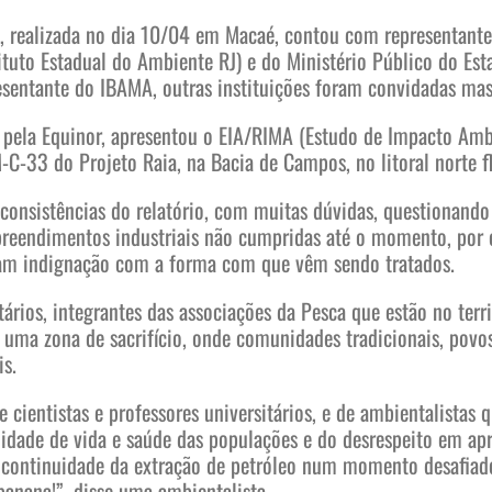
a, realizada no dia 10/04 em Macaé, contou com representante
ituto Estadual do Ambiente RJ) e do Ministério Público do Est
esentante do IBAMA, outras instituições foram convidadas m
 pela Equinor, apresentou o EIA/RIMA (Estudo de Impacto Amb
-C-33 do Projeto Raia, na Bacia de Campos, no litoral norte f
nconsistências do relatório, com muitas dúvidas, questionan
eendimentos industriais não cumpridas até o momento, por o
ram indignação com a forma com que vêm sendo tratados.
tários, integrantes das associações da Pesca que estão no ter
uma zona de sacrifício, onde comunidades tradicionais, povos
is.
cientistas e professores universitários, e de ambientalista
idade de vida e saúde das populações e do desrespeito em ap
a continuidade da extração de petróleo num momento desafiad
anana!”, disse uma ambientalista.