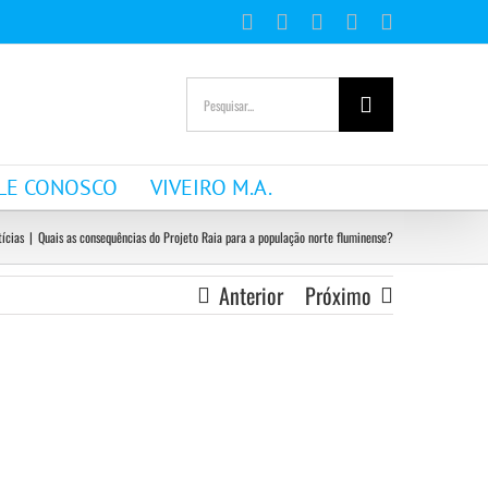
Facebook
Instagram
YouTube
WhatsApp
E-
mail
Buscar
resultados
para:
LE CONOSCO
VIVEIRO M.A.
tícias
|
Quais as consequências do Projeto Raia para a população norte fluminense?
Anterior
Próximo