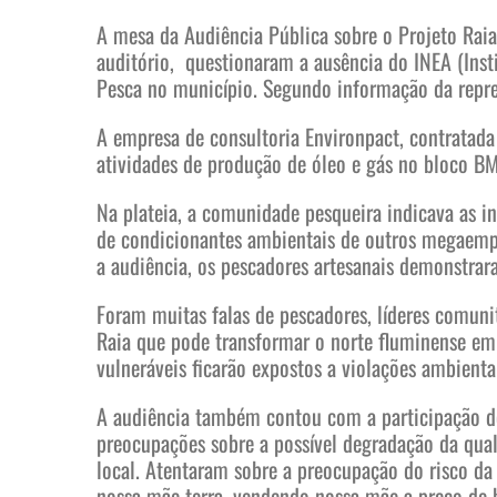
A mesa da Audiência Pública sobre o Projeto Rai
auditório, questionaram a ausência do INEA (Inst
Pesca no município. Segundo informação da repr
A empresa de consultoria Environpact, contratada
atividades de produção de óleo e gás no bloco BM
Na plateia, a comunidade pesqueira indicava as i
de condicionantes ambientais de outros megaempr
a audiência, os pescadores artesanais demonstra
Foram muitas falas de pescadores, líderes comuni
Raia que pode transformar o norte fluminense em 
vulneráveis ficarão expostos a violações ambienta
A audiência também contou com a participação de 
preocupações sobre a possível degradação da qual
local. Atentaram sobre a preocupação do risco d
nossa mãe terra, vendendo nossa mãe a preço de b