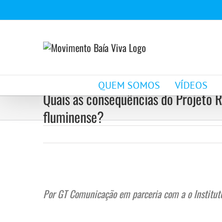
Ir
para
o
conteúdo
QUEM SOMOS
VÍDEOS
Quais as consequências do Projeto R
fluminense?
View
Larger
Por GT Comunicação em parceria com a o Institut
Image