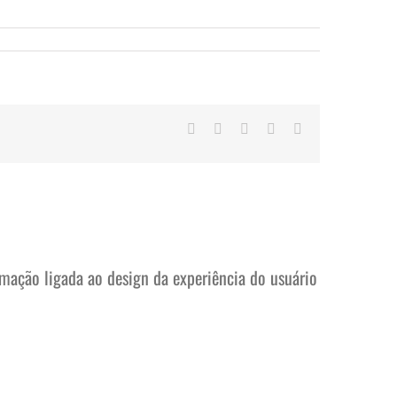
Facebook
Twitter
LinkedIn
WhatsApp
E-
mail
rmação ligada ao design da experiência do usuário