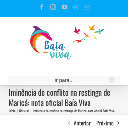
Ir
Facebook
Instagram
YouTube
WhatsApp
E-
para
mail
o
conteúdo
Ir para...
Iminência de conflito na restinga de
Maricá: nota oficial Baía Viva
Início
|
Notícias
|
Iminência de conflito na restinga de Maricá: nota oficial Baía Viva
Anterior
Próximo