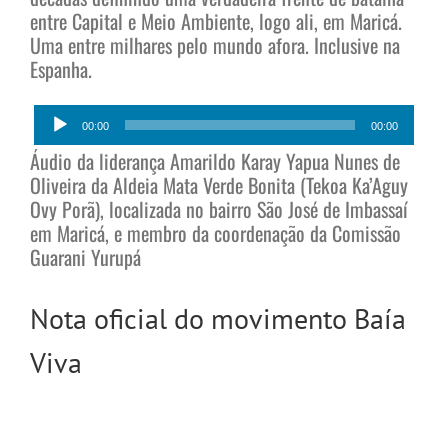
entre Capital e Meio Ambiente, logo ali, em Maricá.
Uma entre milhares pelo mundo afora. Inclusive na
Espanha.
Tocador
00:00
00:00
de
áudio
Áudio da liderança Amarildo Karay Yapua Nunes de
Oliveira da Aldeia Mata Verde Bonita (Tekoa Ka’Aguy
Ovy Porã), localizada no bairro São José de Imbassaí
em Maricá, e membro da coordenação da Comissão
Guarani Yurupá
Nota oficial do movimento Baía
Viva