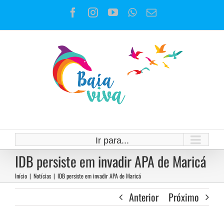
Ir
Facebook
Instagram
YouTube
WhatsApp
E-
para
mail
o
conteúdo
Ir para...
IDB persiste em invadir APA de Maricá
Início
|
Notícias
|
IDB persiste em invadir APA de Maricá
Anterior
Próximo