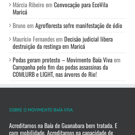
Márcia Ribeiro
em
Convocação para EcoVila
Maricá
Bruno
em
Agrofloresta sofre manifestação de ódio
Maurício Fernandes
em
Decisão judicial libera
destruição da restinga em Maricá
Podas geram protesto – Movimento Baía Viva
em
Campanha pelo fim das podas assassinas da
COMLURB e LIGHT, nas árvores do Rio!
SOBRE O MOVIMENTO BAÍA VIVA
Acreditamos na Baía de Guanabara bem tratada. E
com mobilidade. Acreditamos na capacidade de