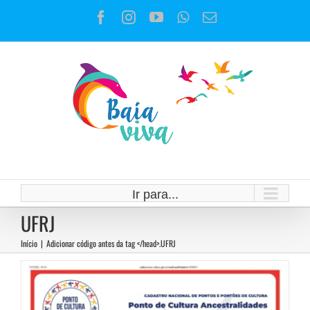
Ir
Facebook
Instagram
YouTube
WhatsApp
E-
para
mail
o
conteúdo
Somos Ponto de Cultura
Ancestralidades!
Ir para...
Notícias
UFRJ
Início
|
Adicionar código antes da tag </head>.
UFRJ