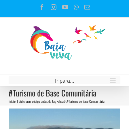
Ir
Facebook
Instagram
YouTube
WhatsApp
E-
para
mail
o
conteúdo
Arraial do Cabo e o turismo de
Ir para...
Verão
#Turismo de Base Comunitária
Notícias
Início
|
Adicionar código antes da tag </head>.
#Turismo de Base Comunitária