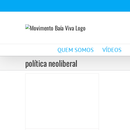
Ir
para
o
conteúdo
Movimento Baía Viva
QUEM SOMOS
VÍDEOS
presente!
política neoliberal
Notícias