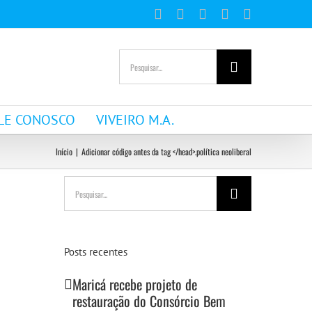
Facebook
Instagram
YouTube
WhatsApp
E-
mail
Buscar
resultados
para:
LE CONOSCO
VIVEIRO M.A.
Início
|
Adicionar código antes da tag </head>.
política neoliberal
Buscar
resultados
para:
Posts recentes
Maricá recebe projeto de
restauração do Consórcio Bem