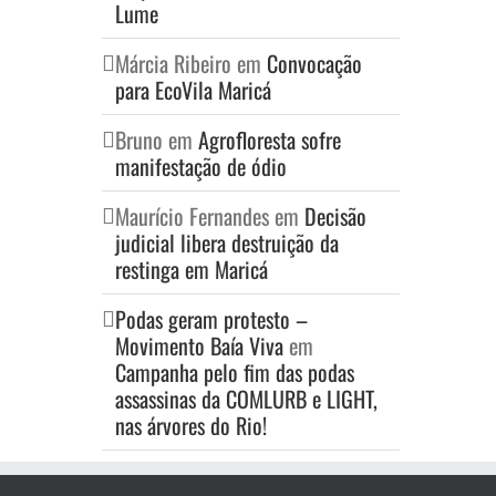
Lume
Márcia Ribeiro
em
Convocação
para EcoVila Maricá
Bruno
em
Agrofloresta sofre
manifestação de ódio
Maurício Fernandes
em
Decisão
judicial libera destruição da
restinga em Maricá
Podas geram protesto –
Movimento Baía Viva
em
Campanha pelo fim das podas
assassinas da COMLURB e LIGHT,
nas árvores do Rio!