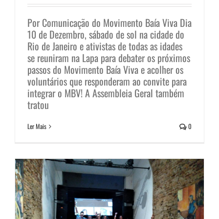
Por Comunicação do Movimento Baía Viva Dia
10 de Dezembro, sábado de sol na cidade do
Rio de Janeiro e ativistas de todas as idades
se reuniram na Lapa para debater os próximos
passos do Movimento Baía Viva e acolher os
voluntários que responderam ao convite para
O acolhimento do Movimento Baía
integrar o MBV! A Assembleia Geral também
Viva
tratou
Notícias
Ler Mais
0