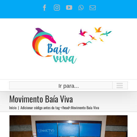
Ir
Facebook
Instagram
YouTube
WhatsApp
E-
para
mail
o
conteúdo
Rumo a 5ª Conferência Nacional
do Meio ambiente – Emergência
Climática: o desafio da
Ir para...
Movimento Baía Viva
transformação ecológica
Início
|
Adicionar código antes da tag </head>.
Movimento Baía Viva
Notícias