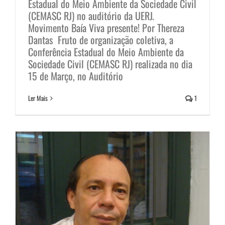
Estadual do Meio Ambiente da Sociedade Civil
(CEMASC RJ) no auditório da UERJ.
Movimento Baía Viva presente! Por Thereza
O Movimento Baía Viva é notícia
Dantas Fruto de organização coletiva, a
no site Maré Notícias On Line
Conferência Estadual do Meio Ambiente da
Sociedade Civil (CEMASC RJ) realizada no dia
Notícias
15 de Março, no Auditório
Ler Mais
1