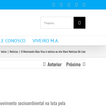
Facebook
Instagram
YouTube
WhatsApp
E-
mail
Buscar
resultados
para:
LE CONOSCO
VIVEIRO M.A.
Início
|
Notícias
|
O Movimento Baía Viva é notícia no site Maré Notícias On Line
Anterior
Próximo
movimento socioambiental na luta pela