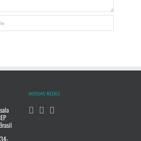
NOSSAS REDES
sala
CEP
Brasil
734-