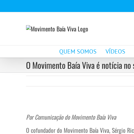
Ir
para
o
conteúdo
QUEM SOMOS
VÍDEOS
O Movimento Baía Viva é notícia no 
View
Larger
Por Comunicação do Movimento Baía Viva
Image
O cofundador do Movimento Baía Viva, Sérgio Rica