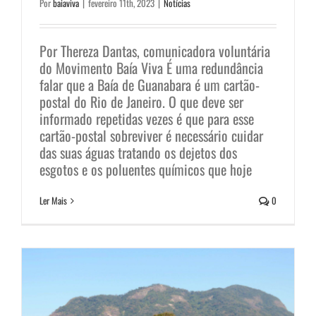
Por
baiaviva
|
fevereiro 11th, 2023
|
Notícias
Por Thereza Dantas, comunicadora voluntária
do Movimento Baía Viva É uma redundância
falar que a Baía de Guanabara é um cartão-
postal do Rio de Janeiro. O que deve ser
informado repetidas vezes é que para esse
cartão-postal sobreviver é necessário cuidar
Sobre os “Campos de
das suas águas tratando os dejetos dos
esgotos e os poluentes químicos que hoje
Sernambetiba”, na Zona Oeste
Ler Mais
0
carioca.
Notícias