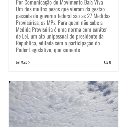
Por Comunicação do Movimento Baía Viva
Como (não) tratar o cartão-postal
Um dos muitos pesos que vieram da gestão
passada do governo federal são as 27 Medidas
Baía de Guanabara
Provisórias, as MPs. Para quem não sabe a
Notícias
Medida Provisória é uma norma com caráter
de Lei, um ato unipessoal do presidente da
República, editada sem a participação do
Poder Legislativo, que somente
Ler Mais
0