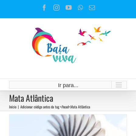
Ir
Facebook
Instagram
YouTube
WhatsApp
E-
para
mail
o
conteúdo
Campanha #Veta,Lula
Campanhas
Notícias
Ir para...
Mata Atlântica
Início
|
Adicionar código antes da tag </head>.
Mata Atlântica