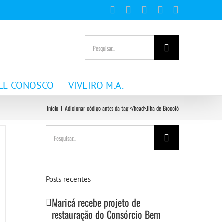
Facebook
Instagram
YouTube
WhatsApp
E-
mail
Buscar
resultados
para:
LE CONOSCO
VIVEIRO M.A.
Início
|
Adicionar código antes da tag </head>.
Ilha de Brocoió
Buscar
resultados
para:
Posts recentes
Maricá recebe projeto de
restauração do Consórcio Bem