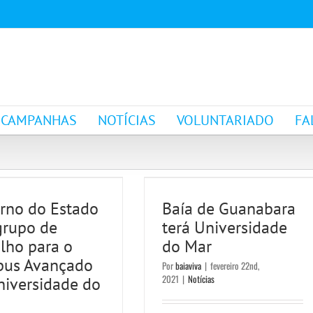
CAMPANHAS
NOTÍCIAS
VOLUNTARIADO
FA
erno do Estado
ria grupo de
Baía de Guanabara
abalho para o
terá Universidade do
rno do Estado
Baía de Guanabara
us Avançado da
Mar
grupo de
terá Universidade
Notícias
ersidade do Mar
lho para o
do Mar
us Avançado
Por
baiaviva
|
fevereiro 22nd,
Notícias
2021
|
Notícias
niversidade do