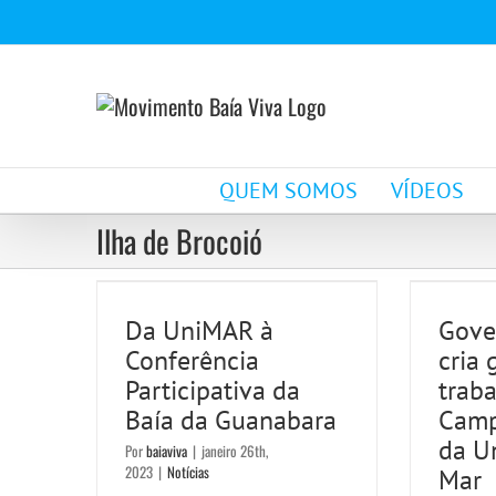
Ir
para
o
conteúdo
QUEM SOMOS
VÍDEOS
Gov
Da UniMAR à
Ilha de Brocoió
c
Conferência
tr
Participativa da Baía
Da UniMAR à
Gove
Camp
Conferência
cria 
da Guanabara
Univ
Participativa da
traba
Notícias
Baía da Guanabara
Camp
da U
Por
baiaviva
|
janeiro 26th,
2023
|
Notícias
Mar