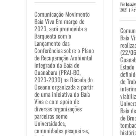
Por
baiaviv
2021
|
Not
Comunicação Movimento
Baía Viva Em março de
2023, será promovida a
Comun
Barqueata com o
Baía V
Lançamento das
realiza
Conferências sobre o Plano
(22/06
de Recuperação Ambiental
Guanab
Integrado da Baía de
Estado 
Guanabara (PRAI-BG,
definid
2023-2030) na Década do
de Tra
Oceano organizada a partir
interin
de uma iniciativa do Baía
viabili
Viva e com apoio de
Univer
diversas organizações
Baía d
parceiras como
de Bro
Universidades,
tombad
comunidades pesqueiras,
históri