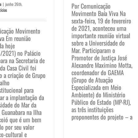
a
|
junho 26th,
Por Comunicação
ícias
Movimento Baía Viva Na
sexta-feira, 19 de fevereiro
de 2021, aconteceu uma
icação Movimento
importante reunião virtual
iva Em reunião
sobre a Universidade do
da hoje
Mar. Participaram o
/2021) no Palácio
Promotor de Justiça José
ara na Secretaria de
Alexandre Maximino Motta,
da Casa Civil foi
coordenador do GAEMA
o a criação de Grupo
(Grupo de Atuação
balho
Especializada em Meio
stitucional para
Ambiente) do Ministério
zar a implantação da
Público do Estado (MP-RJ),
sidade do Mar da
as três instituições
e Guanabara na Ilha
proponentes do projeto – a
coió que é um bem
o por seu valor
co-cultural e