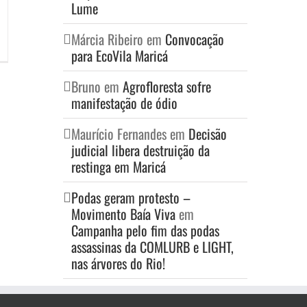
Lume
Márcia Ribeiro
em
Convocação
para EcoVila Maricá
Bruno
em
Agrofloresta sofre
manifestação de ódio
Maurício Fernandes
em
Decisão
judicial libera destruição da
restinga em Maricá
Podas geram protesto –
Movimento Baía Viva
em
Campanha pelo fim das podas
assassinas da COMLURB e LIGHT,
nas árvores do Rio!