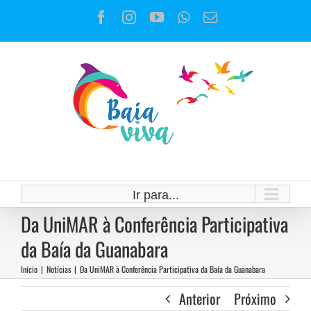
Ir
Facebook
Instagram
YouTube
WhatsApp
E-
para
mail
o
conteúdo
Ir para...
Da UniMAR à Conferência Participativa
da Baía da Guanabara
Início
|
Notícias
|
Da UniMAR à Conferência Participativa da Baía da Guanabara
Anterior
Próximo