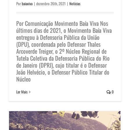
Por
baiaviva
|
dezembro 26th, 2021
|
Notícias
Por Comunicação Movimento Baía Viva Nos
últimos dias de 2021, o Movimento Baía Viva
entregou à Defensoria Pública da União
(DPU), coordenada pelo Defensor Thales
Arcoverde Treiger, o 2º Núcleo Regional de
Tutela Coletiva da Defensoria Pública do Rio
Não à Cancún brasileira!
de Janeiro (DPRJ), cujo titular é o Defensor
Campanhas
João Helvécio, o Defensor Público Titular do
Núcleo
Ler Mais
0