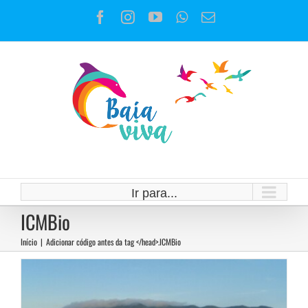
Ir
Facebook
Instagram
YouTube
WhatsApp
E-
para
mail
o
conteúdo
Arraial do Cabo e o turismo de
Ir para...
Verão
ICMBio
Notícias
Início
|
Adicionar código antes da tag </head>.
ICMBio