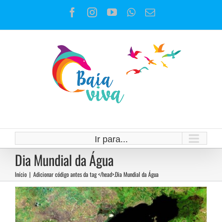
Ir
Facebook
Instagram
YouTube
WhatsApp
E-
para
mail
o
conteúdo
Da UniMAR à Conferência
Participativa da Baía da
Guanabara
Ir para...
Notícias
Dia Mundial da Água
Início
|
Adicionar código antes da tag </head>.
Dia Mundial da Água