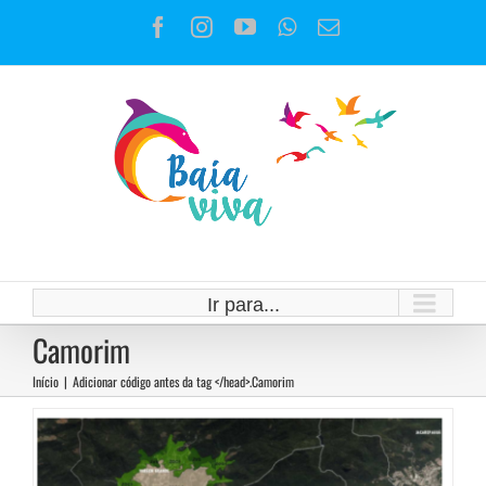
Ir
Facebook
Instagram
YouTube
WhatsApp
E-
para
mail
o
conteúdo
Unidades de Conservação das
Vargens são modificadas para
Ir para...
atender ao mercado imobiliário
Camorim
Notícias
Início
|
Adicionar código antes da tag </head>.
Camorim