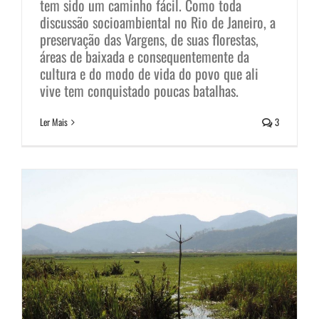
tem sido um caminho fácil. Como toda
discussão socioambiental no Rio de Janeiro, a
preservação das Vargens, de suas florestas,
Luta pelas Unidades de
áreas de baixada e consequentemente da
cultura e do modo de vida do povo que ali
Conservação na região das
vive tem conquistado poucas batalhas.
Vargens
Ler Mais
3
Notícias