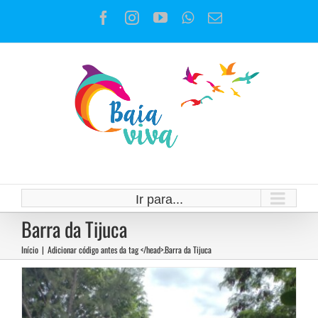
Ir
Mortandade de peixes tanto em
Facebook
Instagram
YouTube
WhatsApp
E-
para
mail
o
lagoa quanto na Baía
conteúdo
Notícias
Ir para...
Barra da Tijuca
Início
|
Adicionar código antes da tag </head>.
Barra da Tijuca