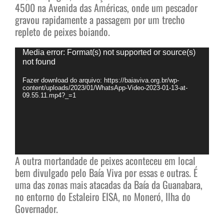
4500 na Avenida das Américas, onde um pescador
gravou rapidamente a passagem por um trecho
repleto de peixes boiando.
Tocador
Media error: Format(s) not supported or source(s)
de
not found
vídeo
Fazer download do arquivo: https://baiaviva.org.br/wp-
content/uploads/2023/01/WhatsApp-Video-2023-01-13-at-
09.55.11.mp4?_=1
A outra mortandade de peixes aconteceu em local
bem divulgado pelo Baía Viva por essas e outras. É
uma das zonas mais atacadas da Baía da Guanabara,
no entorno do Estaleiro EISA, no Moneró, Ilha do
Governador.