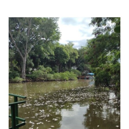
View
Larger
Image