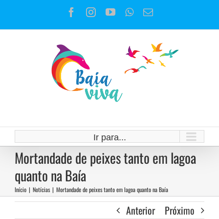
Ir
Facebook
Instagram
YouTube
WhatsApp
E-
para
mail
o
conteúdo
Ir para...
Mortandade de peixes tanto em lagoa
quanto na Baía
Início
|
Notícias
|
Mortandade de peixes tanto em lagoa quanto na Baía
Anterior
Próximo