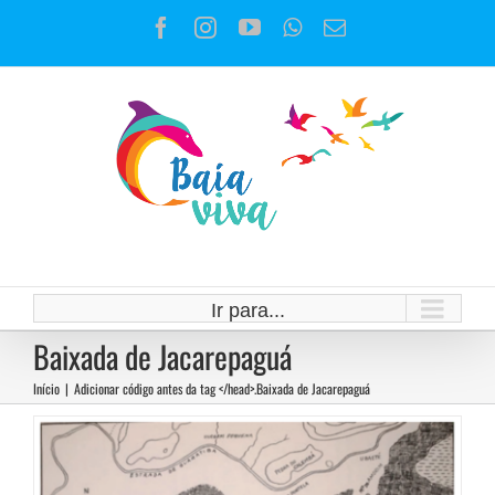
Ir
Facebook
Instagram
YouTube
WhatsApp
E-
para
mail
o
conteúdo
Turfeiras: campos não edificáveis
na Zona Oeste carioca
Notícias
Ir para...
Baixada de Jacarepaguá
Início
|
Adicionar código antes da tag </head>.
Baixada de Jacarepaguá