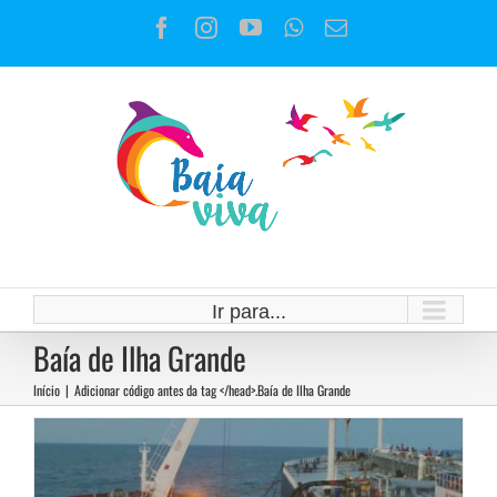
Ir
Facebook
Instagram
YouTube
WhatsApp
E-
para
mail
o
conteúdo
Denúncia contra o SHIP TO SHIP
Ir para...
até o final de 2021
Baía de Ilha Grande
Notícias
Início
|
Adicionar código antes da tag </head>.
Baía de Ilha Grande