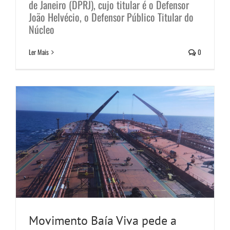
de Janeiro (DPRJ), cujo titular é o Defensor
Movimento Baía Viva pede a
João Helvécio, o Defensor Público Titular do
proibição das operações Ship To
Núcleo
Ship nas Baías de Sepetiba e Ilha
Ler Mais
0
Grande
Notícias
Movimento Baía Viva pede a