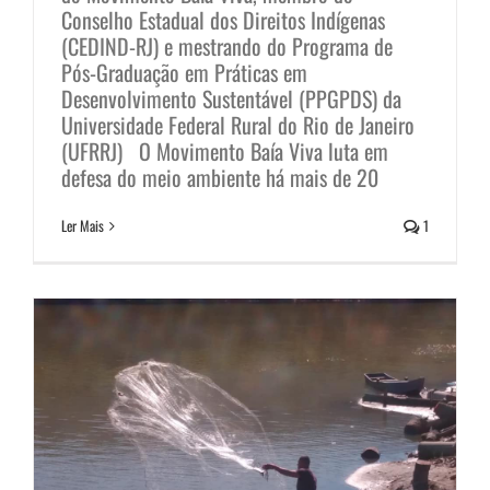
Conselho Estadual dos Direitos Indígenas
(CEDIND-RJ) e mestrando do Programa de
Pós-Graduação em Práticas em
Defensoria Pública dá prazo de
Desenvolvimento Sustentável (PPGPDS) da
Universidade Federal Rural do Rio de Janeiro
cinco dias para INEA responder
(UFRRJ) O Movimento Baía Viva luta em
sobre fraudes em licenciamentos
defesa do meio ambiente há mais de 20
ambientais
Ler Mais
1
Notícias