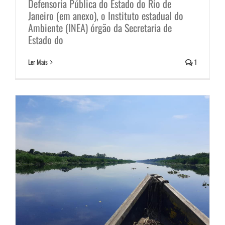
Defensoria Pública do Estado do Rio de
O sacrifício ambiental e a pesca
Janeiro (em anexo), o Instituto estadual do
Ambiente (INEA) órgão da Secretaria de
artesanal nas Baías do Rio de
Estado do
Janeiro
Ler Mais
1
Notícias