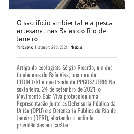
O sacrifício ambiental e a pesca
artesanal nas Baías do Rio de
Janeiro
Por
baiaviva
|
setembro 26th, 2021
|
Notícias
Artigo do ecologista Sérgio Ricardo, um dos
fundadores do Baía Viva, membro do
CEDIND/RJ e mestrando do PPGDS/UFRRJ Na
sexta feira, 24 de setembro de 2021, o
Movimento Baía Viva protocolou uma
Representação junto às Defensoria Pública da
Não à Cancún brasileira!
União (DPU) e a Defensoria Pública do Rio de
Campanhas
Janeiro (DPRJ), alertando e pedindo
providências em caráter