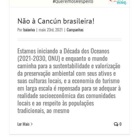
Não à Cancún brasileira!
Por
baiaviva
|
maio 23rd, 2021
|
Campanhas
Estamos iniciando a Década dos Oceanos
(2021-2030, ONU) e enquanto o mundo
caminha para a sustentabilidade e valorização
da preservação ambiental com seus ativos e
suas culturas locais, e a economia do turismo
Lançamento da Coalizão Pacto
em larga escala é repensada para se adequar à
pelo Mar
realidade socioeconômica das comunidades
locais e ao respeito às populações
Notícias
tradicionais, ao mesmo
Ler Mais
0