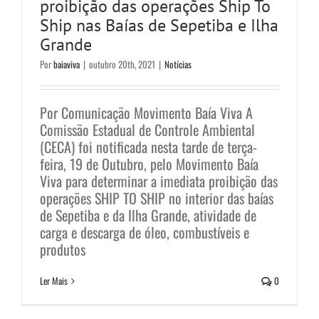
proibição das operações Ship To
Ship nas Baías de Sepetiba e Ilha
Grande
Por
baiaviva
|
outubro 20th, 2021
|
Notícias
Por Comunicação Movimento Baía Viva A
Comissão Estadual de Controle Ambiental
(CECA) foi notificada nesta tarde de terça-
feira, 19 de Outubro, pelo Movimento Baía
Viva para determinar a imediata proibição das
operações SHIP TO SHIP no interior das baías
de Sepetiba e da Ilha Grande, atividade de
carga e descarga de óleo, combustíveis e
TEBIG ameaça a pesca, o turismo,
produtos
o lazer e a vida nas Baías de
Ler Mais
0
Sepetiba e Ilha Grande
Notícias