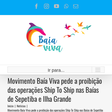
Ir
Facebook
Instagram
YouTube
WhatsApp
E-
para
mail
o
conteúdo
Ir para...
Movimento Baía Viva pede a proibição
das operações Ship To Ship nas Baías
de Sepetiba e Ilha Grande
Início
|
Notícias
|
Movimento Baía Viva pede a proibição das operações Ship To Ship nas Baías de Sepetiba