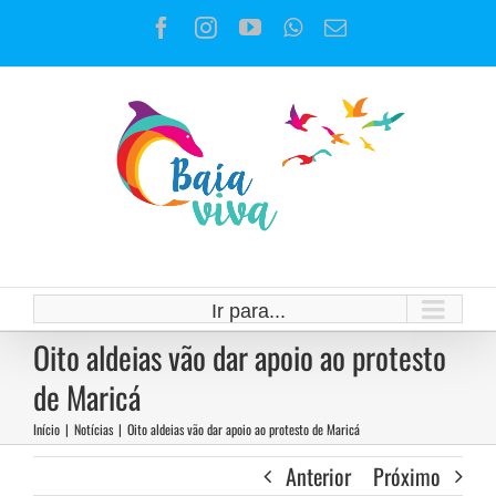
Ir
Facebook
Instagram
YouTube
WhatsApp
E-
para
mail
o
conteúdo
Ir para...
Oito aldeias vão dar apoio ao protesto
de Maricá
Início
|
Notícias
|
Oito aldeias vão dar apoio ao protesto de Maricá
Anterior
Próximo