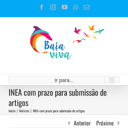
Ir
Facebook
Instagram
YouTube
WhatsApp
E-
para
mail
o
conteúdo
Ir para...
INEA com prazo para submissão de
artigos
Início
|
Notícias
|
INEA com prazo para submissão de artigos
Anterior
Próximo