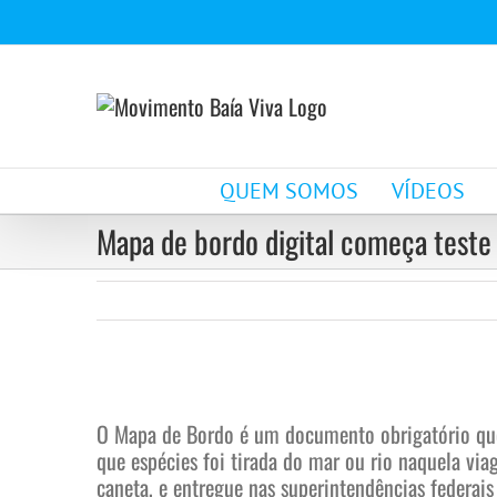
Ir
para
o
conteúdo
QUEM SOMOS
VÍDEOS
Mapa de bordo digital começa teste
View
Larger
O Mapa de Bordo é um documento obrigatório que
Image
que espécies foi tirada do mar ou rio naquela vi
caneta, e entregue nas superintendências federais