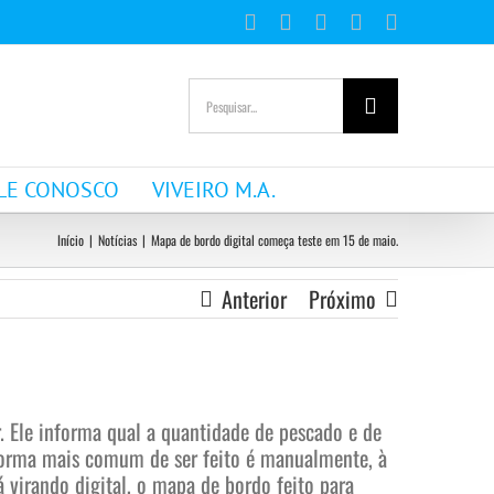
Facebook
Instagram
YouTube
WhatsApp
E-
mail
Buscar
resultados
para:
LE CONOSCO
VIVEIRO M.A.
Início
|
Notícias
|
Mapa de bordo digital começa teste em 15 de maio.
Anterior
Próximo
Ele informa qual a quantidade de pescado e de
 forma mais comum de ser feito é manualmente, à
 virando digital, o mapa de bordo feito para