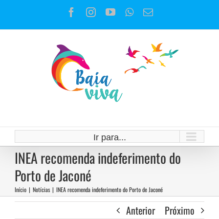
Ir
Facebook
Instagram
YouTube
WhatsApp
E-
para
mail
o
conteúdo
Ir para...
INEA recomenda indeferimento do
Porto de Jaconé
Início
|
Notícias
|
INEA recomenda indeferimento do Porto de Jaconé
Anterior
Próximo