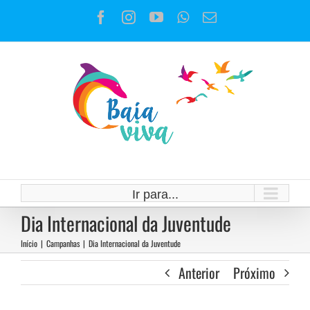
Ir
Facebook
Instagram
YouTube
WhatsApp
E-
para
mail
o
conteúdo
Ir para...
Dia Internacional da Juventude
Início
|
Campanhas
|
Dia Internacional da Juventude
Anterior
Próximo