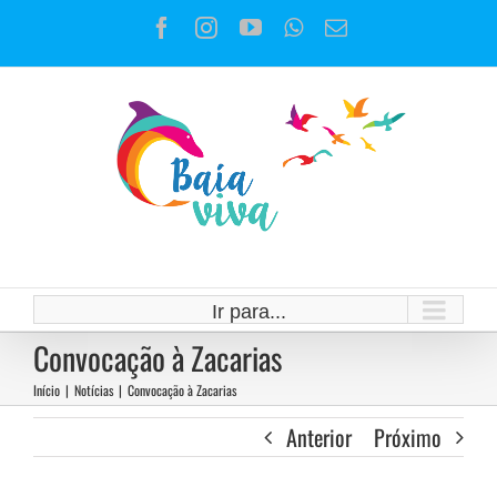
Ir
Facebook
Instagram
YouTube
WhatsApp
E-
para
mail
o
conteúdo
Ir para...
Convocação à Zacarias
Início
|
Notícias
|
Convocação à Zacarias
Anterior
Próximo