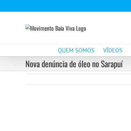
Ir
para
o
conteúdo
QUEM SOMOS
VÍDEOS
Nova denúncia de óleo no Sarapuí
View
Larger
Image