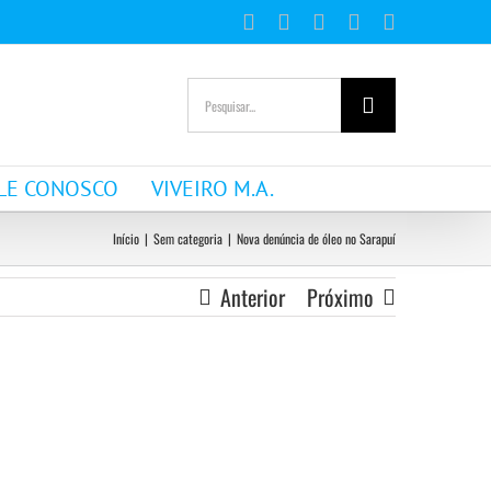
Facebook
Instagram
YouTube
WhatsApp
E-
mail
Buscar
resultados
para:
LE CONOSCO
VIVEIRO M.A.
Início
|
Sem categoria
|
Nova denúncia de óleo no Sarapuí
Anterior
Próximo