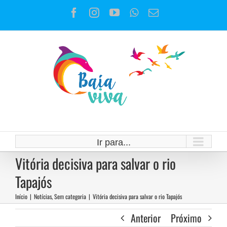
Ir
Facebook
Instagram
YouTube
WhatsApp
E-
para
mail
o
conteúdo
Ir para...
Vitória decisiva para salvar o rio
Tapajós
Início
|
Notícias
,
Sem categoria
|
Vitória decisiva para salvar o rio Tapajós
Anterior
Próximo