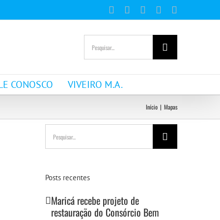
Facebook
Instagram
YouTube
WhatsApp
E-
mail
Buscar
resultados
para:
LE CONOSCO
VIVEIRO M.A.
Início
|
Mapas
Buscar
resultados
para:
Posts recentes
Maricá recebe projeto de
restauração do Consórcio Bem