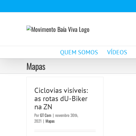
Ir
para
o
conteúdo
QUEM SOMOS
VÍDEOS
Mapas
Ciclovias visíveis:
as rotas dU-Biker
na ZN
Por
GT Com
|
novembro 30th,
2021
|
Mapas