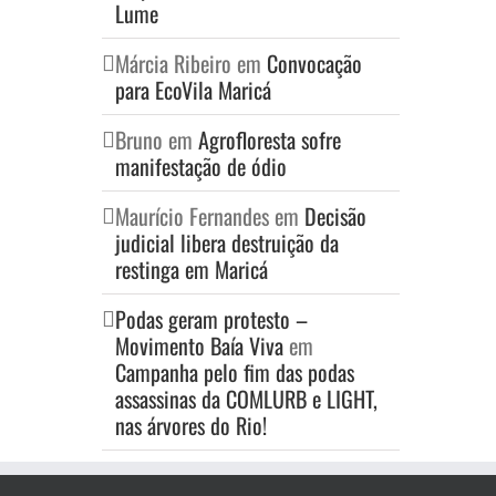
Lume
Márcia Ribeiro
em
Convocação
para EcoVila Maricá
Bruno
em
Agrofloresta sofre
manifestação de ódio
Maurício Fernandes
em
Decisão
judicial libera destruição da
restinga em Maricá
Podas geram protesto –
Movimento Baía Viva
em
Campanha pelo fim das podas
assassinas da COMLURB e LIGHT,
nas árvores do Rio!