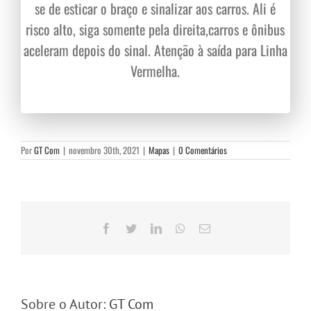
se de esticar o braço e sinalizar aos carros. Ali é
su
risco alto, siga somente pela direita,carros e ônibus
é 
aceleram depois do sinal. Atenção à saída para Linha
Vermelha.
Por
GT Com
|
novembro 30th, 2021
|
Mapas
|
0 Comentários
Facebook
Twitter
LinkedIn
WhatsApp
E-
mail
Sobre o Autor:
GT Com