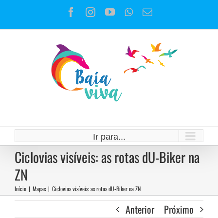
Ir
Facebook
Instagram
YouTube
WhatsApp
E-
para
mail
o
conteúdo
Ir para...
Ciclovias visíveis: as rotas dU-Biker na
ZN
Início
|
Mapas
|
Ciclovias visíveis: as rotas dU-Biker na ZN
Anterior
Próximo