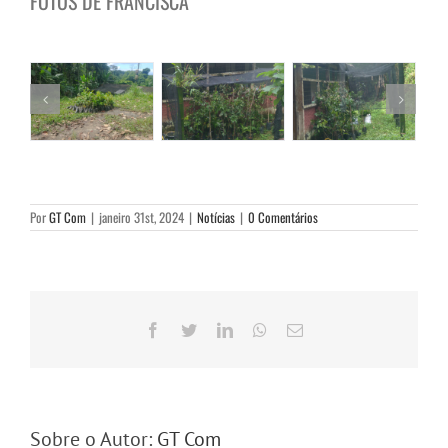
FOTOS DE FRANCISCA
Por
GT Com
|
janeiro 31st, 2024
|
Notícias
|
0 Comentários
Facebook
Twitter
LinkedIn
WhatsApp
E-
mail
Sobre o Autor:
GT Com