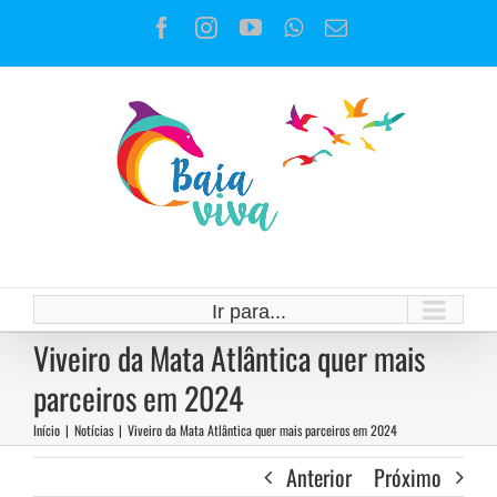
Ir
Facebook
Instagram
YouTube
WhatsApp
E-
para
mail
o
conteúdo
Ir para...
Viveiro da Mata Atlântica quer mais
parceiros em 2024
Início
|
Notícias
|
Viveiro da Mata Atlântica quer mais parceiros em 2024
Anterior
Próximo