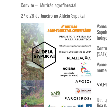
Convite – Mutirão agroflorestal
27 e 28 de Janeiro na Aldeia Sapukai
Vamos
Sapuk
Indíg
Contu
(SAFs
Vamos 
nomed
VAM
Qualq
fica 