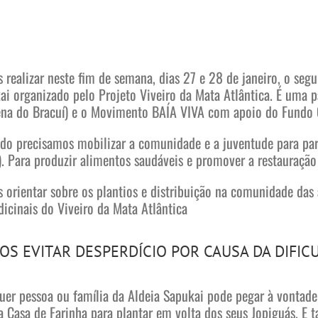
 realizar neste fim de semana, dias 27 e 28 de janeiro, o seg
ai organizado pelo Projeto Viveiro da Mata Atlântica. É uma 
ena do Bracuí) e o Movimento BAÍA VIVA com apoio do Fundo 
do precisamos mobilizar a comunidade e a juventude para part
). Para produzir alimentos saudáveis e promover a restauração
orientar sobre os plantios e distribuição na comunidade das ár
icinais do Viveiro da Mata Atlântica
OS EVITAR DESPERDÍCIO POR CAUSA DA DIFIC
uer pessoa ou família da Aldeia Sapukai pode pegar à vontade
na Casa de Farinha para plantar em volta dos seus Jopiguás. E 