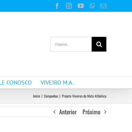
Facebook
Instagram
YouTube
WhatsApp
E-
mail
Buscar
resultados
para:
LE CONOSCO
VIVEIRO M.A.
Início
|
Campanhas
|
Projeto Viveiros da Mata Atlântica
Anterior
Próximo