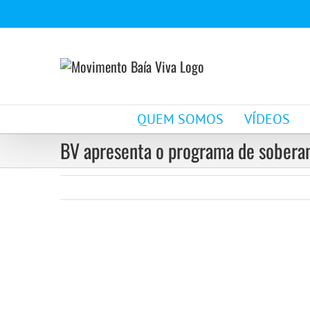
Ir
para
o
conteúdo
QUEM SOMOS
VÍDEOS
BV apresenta o programa de sobera
View
Larger
Image