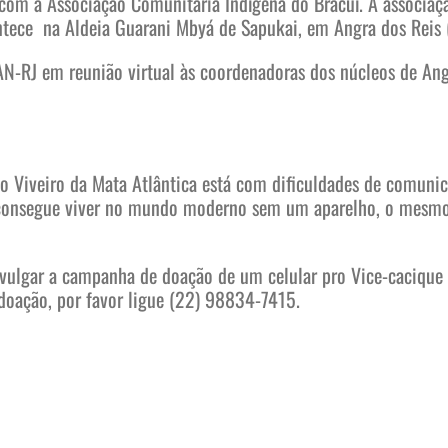
com a Associação Comunitária Indígena do Bracuí. A associaçã
ontece na Aldeia Guarani Mbyá de Sapukai, em Angra dos Reis (
AN-RJ em reunião virtual às coordenadoras dos núcleos de Ang
iveiro da Mata Atlântica está com dificuldades de comunic
 consegue viver no mundo moderno sem um aparelho, o mesmo
divulgar a campanha de doação de um celular pro Vice-cacique
 doação, por favor ligue (22) 98834-7415.