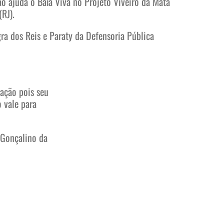
o ajuda o Baía Viva no Projeto Viveiro da Mata
RJ).
ra dos Reis e Paraty da Defensoria Pública
ação pois seu
 vale para
 Gonçalino da