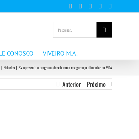
Facebook
Instagram
YouTube
WhatsApp
E-
mail
Buscar
resultados
para:
LE CONOSCO
VIVEIRO M.A.
|
Notícias
|
BV apresenta o programa de soberania e segurança alimentar na MDA
Anterior
Próximo