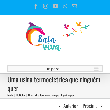
Ir
Facebook
Instagram
YouTube
WhatsApp
E-
para
mail
o
conteúdo
Ir para...
Uma usina termoelétrica que ninguém
quer
Início
|
Notícias
|
Uma usina termoelétrica que ninguém quer
Anterior
Próximo