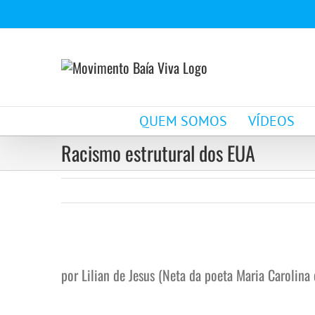
Ir
para
o
conteúdo
QUEM SOMOS
VÍDEOS
Racismo estrutural dos EUA
View
Larger
por Lilian de Jesus (Neta da poeta Maria Carolina 
Image