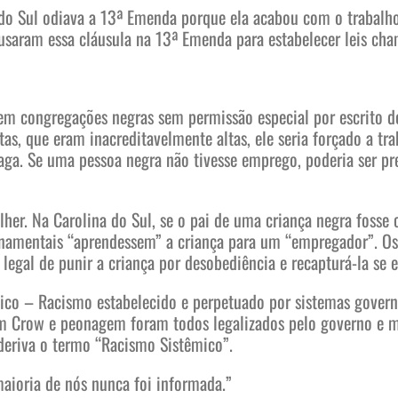
 do Sul odiava a 13ª Emenda porque ela acabou com o trabalh
l usaram essa cláusula na 13ª Emenda para estabelecer leis ch
m congregações negras sem permissão especial por escrito do 
as, que eram inacreditavelmente altas, ele seria forçado a tra
 paga. Se uma pessoa negra não tivesse emprego, poderia ser p
her. Na Carolina do Sul, se o pai de uma criança negra fosse
ernamentais “aprendessem” a criança para um “empregador”. O
legal de punir a criança por desobediência e recapturá-la se e
co – Racismo estabelecido e perpetuado por sistemas governa
m Crow e peonagem foram todos legalizados pelo governo e man
deriva o termo “Racismo Sistêmico”.
 maioria de nós nunca foi informada.”