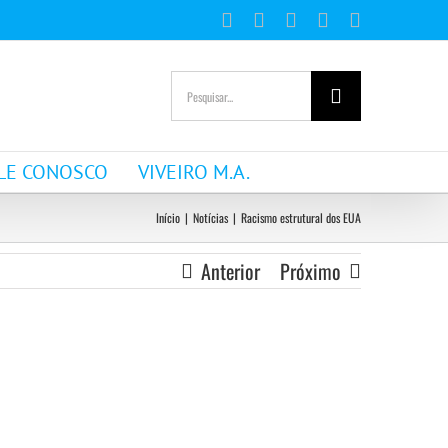
Facebook
Instagram
YouTube
WhatsApp
E-
mail
Buscar
resultados
para:
LE CONOSCO
VIVEIRO M.A.
Início
|
Notícias
|
Racismo estrutural dos EUA
Anterior
Próximo