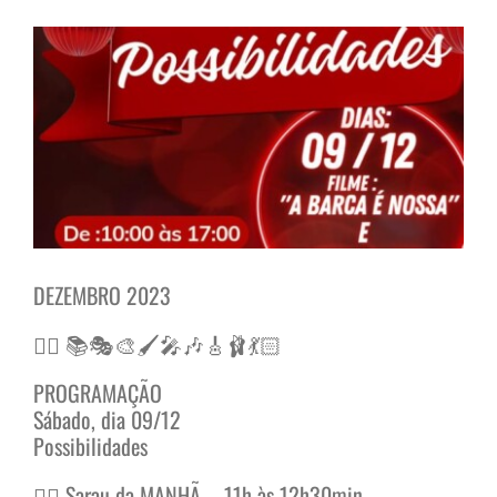
View
Larger
Image
DEZEMBRO 2023
✍🏻 📚🎭🎨🖌️🎤🎶🎸🩰💃🏻
PROGRAMAÇÃO
Sábado, dia 09/12
Possibilidades
👉🏼 Sarau da MANHÃ – 11h às 12h30min