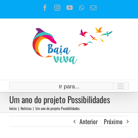
Ir
Facebook
Instagram
YouTube
WhatsApp
E-
para
mail
o
conteúdo
Ir para...
Um ano do projeto Possibilidades
Início
|
Notícias
|
Um ano do projeto Possibilidades
Anterior
Próximo