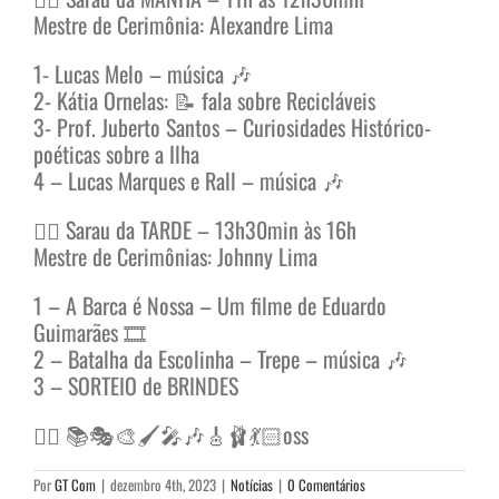
Mestre de Cerimônia: Alexandre Lima
1- Lucas Melo – música 🎶
2- Kátia Ornelas: 📝 fala sobre Recicláveis
3- Prof. Juberto Santos – Curiosidades Histórico-
poéticas sobre a Ilha
4 – Lucas Marques e Rall – música 🎶
👉🏼 Sarau da TARDE – 13h30min às 16h
Mestre de Cerimônias: Johnny Lima
1 – A Barca é Nossa – Um filme de Eduardo
Guimarães 🎞️
2 – Batalha da Escolinha – Trepe – música 🎶
3 – SORTEIO de BRINDES
✍🏻 📚🎭🎨🖌️🎤🎶🎸🩰💃🏻oss
Por
GT Com
|
dezembro 4th, 2023
|
Notícias
|
0 Comentários