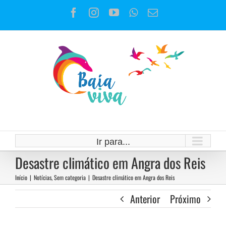
Ir
Facebook
Instagram
YouTube
WhatsApp
E-
para
mail
o
conteúdo
Ir para...
Desastre climático em Angra dos Reis
Início
|
Notícias
,
Sem categoria
|
Desastre climático em Angra dos Reis
Anterior
Próximo