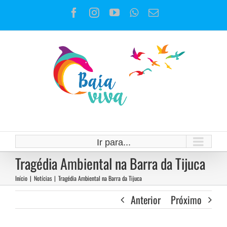
Ir
Facebook
Instagram
YouTube
WhatsApp
E-
para
mail
o
conteúdo
Ir para...
Tragédia Ambiental na Barra da Tijuca
Início
|
Notícias
|
Tragédia Ambiental na Barra da Tijuca
Anterior
Próximo